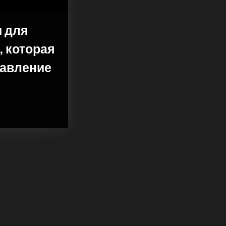
 для
, которая
тавление