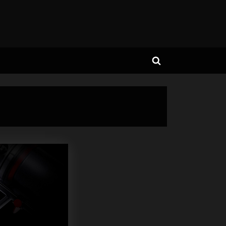
Toggle
search
form