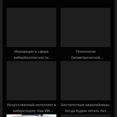
s
o
P
s
o
t
s
:
t
:
Инновации в сфере
Технологии
кибербезопасности:
биометрической
Будущее защиты данных.
идентификации в
аэропортах будущего.
Искусственный интеллект в
Беспилотные авиалайнеры:
киберспорте: Как ИИ
Когда будем летать без
улучшает игровые
пилотов?