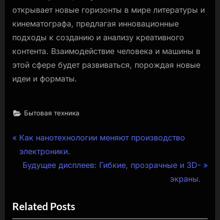
открывает новые горизонты в мире литературы и
кинематографа, предлагая инновационные
подходы к созданию и анализу креативного
контента. Взаимодействие человека и машины в
этой сфере будет развиваться, порождая новые
идеи и форматы.
Бытовая техника
Навигация
P
Как нанотехнологии меняют производство
r
электроники.
по
e
N
Будущее дисплеев: Гибкие, прозрачные и 3D-
записям
v
e
экраны.
i
x
Related Posts
o
t
u
P