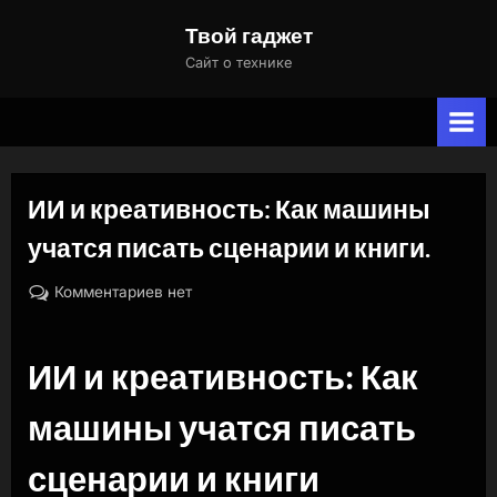
Skip
Твой гаджет
to
Сайт о технике
content
ИИ и креативность: Как машины
учатся писать сценарии и книги.
By
Posted
к
naslili
11.09.2024
Комментариев
нет
on
записи
ИИ
ИИ и креативность: Как
и
креативность:
машины учатся писать
Как
машины
сценарии и книги
учатся
писать