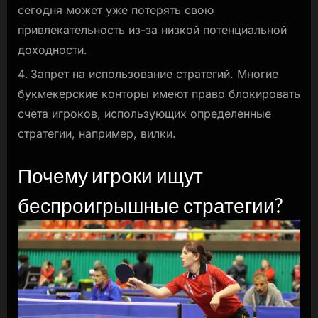
сегодня может уже потерять свою
привлекательность из-за низкой потенциальной
доходности.
Запрет на использование стратегий. Многие
букмекерские конторы имеют право блокировать
счета игроков, использующих определенные
стратегии, например, вилки.
Почему игроки ищут
беспроигрышные стратегии?