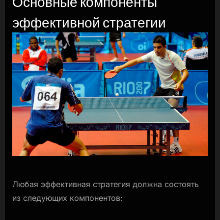
Основные компоненты
эффективной стратегии
Любая эффективная стратегия должна состоять
из следующих компонентов: