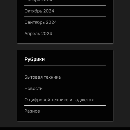
Октябрь 2024
Сентябрь 2024
Апрель 2024
Рубрики
Бытовая техника
Новости
О цифровой технике и гаджетах
Разное