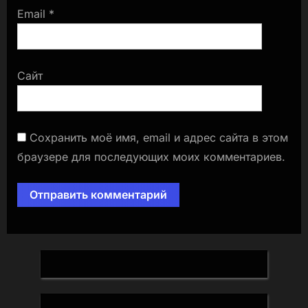
Email
*
Сайт
Сохранить моё имя, email и адрес сайта в этом
браузере для последующих моих комментариев.