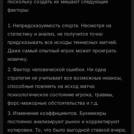
поскольку создать их мешают следующие
факторы:
Непредсказуемость спорта. Несмотря на
статистику и анализ, не получится точно
предсказывать все исходы теннисных матчей.
Даже самый опытный игрок может проиграть
новичку.
Фактор человеческой ошибки. Ни одна
стратегия не учитывает все возможные нюансы,
способные повлиять на исход матча:
психологическое состояние игрока, травмы,
форс-мажорные обстоятельства и т.д.
Изменение коэффициентов. Букмекеры
постоянно анализируют рынок и корректируют
котировки. То, что было выгодной ставкой вчера,