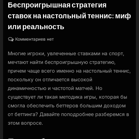
Беспроигрышная стратегия
ставок на настольный теннис: миф
или реальность
By
Posted
к
naslili
26.01.2025
Комментариев
нет
on
записи
Многие игроки, увлеченные ставками на спорт,
Беспроигрышная
стратегия
мечтают найти беспроигрышную стратегию,
ставок
причем чаще всего именно на настольный теннис,
на
поскольку он отличается высокой
настольный
динамичностью и частотой матчей. Но
теннис:
миф
существует ли такая методика игры, которая бы
или
смогла обеспечить беттеров большим доходом
реальность
от беттинга? Давайте поподробнее разберемся в
этом вопросе.