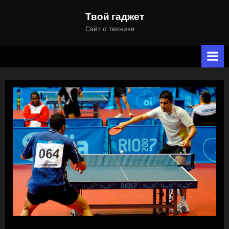
Skip
Твой гаджет
to
Сайт о технике
content