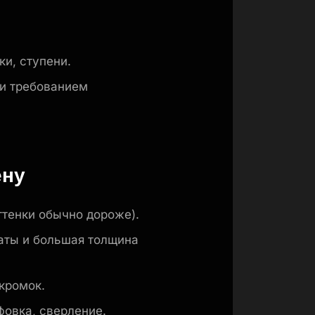
и, ступени.
и требованием
ену
ттенки обычно дороже).
аты и большая толщина
кромок.
фовка, сверление.