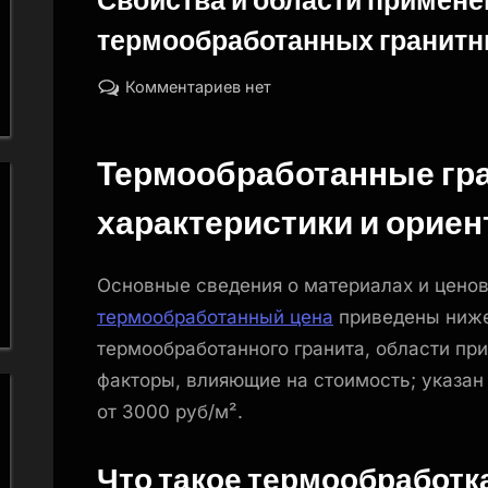
термообработанных гранитн
By
Posted
к
naslili
30.11.2025
Комментариев
нет
on
записи
Свойства
Термообработанные гр
и
области
характеристики и орие
применения
термообработанных
гранитных
Основные сведения о материалах и цено
плит
термообработанный цена
приведены ниже
термообработанного гранита, области пр
факторы, влияющие на стоимость; указа
от 3000 руб/м².
Что такое термообработк