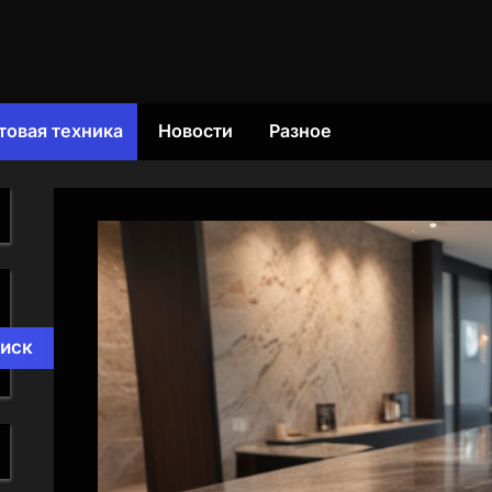
товая техника
Новости
Разное
иск