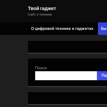
Skip
Твой гаджет
to
Сайт о технике
content
О цифровой технике и гаджетах
Бы
Поиск
По