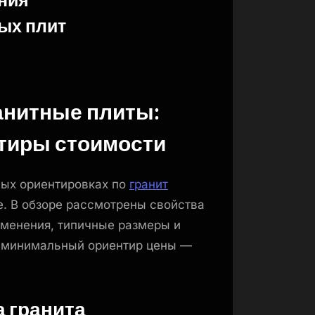
ых плит
анитные плиты:
нтиры стоимости
вых ориентировках по
гранит
. В обзоре рассмотрены свойства
именения, типичные размеры и
н минимальный ориентир цены —
а гранита