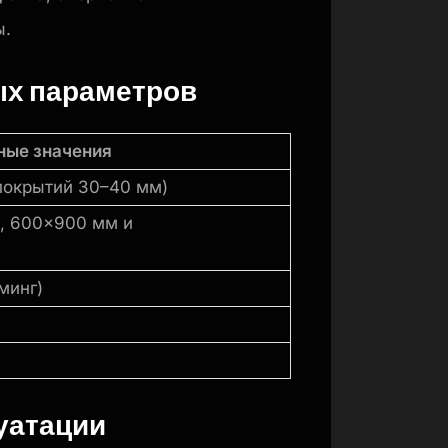
ы.
ых параметров
ные значения
покрытий 30–40 мм)
, 600×900 мм и
минг)
уатации