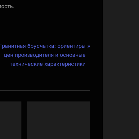
мость.
N
Гранитная брусчатка: ориентиры
e
цен производителя и основные
x
технические характеристики
t
P
o
s
t
: