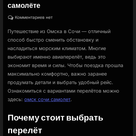
самолёте
By
Posted
к
naslili
20.04.2026
Комментариев
нет
on
записи
Путешествие из Омска в Сочи — отличный
Омск
—
способ быстро сменить обстановку и
Сочи:
насладиться морским климатом. Многие
как
выбирают именно авиаперелёт, ведь это
спланировать
экономит время и силы. Чтобы поездка прошла
комфортное
путешествие
максимально комфортно, важно заранее
на
продумать детали и выбрать удобный рейс.
самолёте
Ознакомиться с вариантами перелётов можно
здесь:
омск сочи самолет
.
Почему стоит выбрать
перелёт