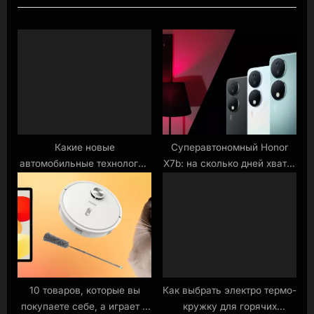
i
o
u
s
P
o
s
t
Какие новые
Суперавтономный Honor
автомобильные технологии
X7b: на сколько дней хватит
:
ожидают в 2024 году?
зарядки?
10 товаров, которые вы
Как выбрать электро термо-
покупаете себе, а играет с
кружку для горячих