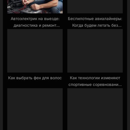
t
:
Автоэлектрик на выезде:
Беспилотные авиалайнеры:
диагностика и ремонт
Когда будем летать без
электрических систем
пилотов?
автомобиля
Как выбрать фен для волос
Как технологии изменяют
спортивные соревнования:
VAR и другие системы.