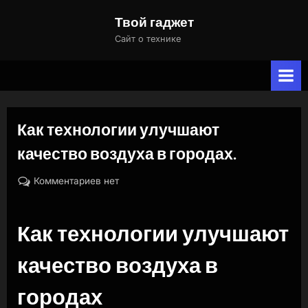
Skip
Твой гаджет
to
Сайт о технике
content
Как технологии улучшают
качество воздуха в городах.
By
Posted
к
naslili
11.09.2024
Комментариев
нет
on
записи
Как
Как технологии улучшают
технологии
улучшают
качество воздуха в
качество
воздуха
городах
в
городах.