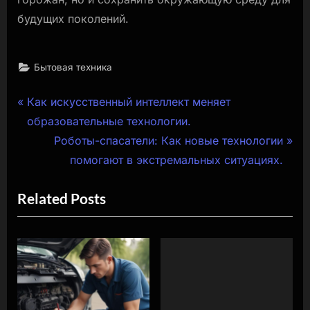
будущих поколений.
Бытовая техника
Навигация
P
Как искусственный интеллект меняет
r
образовательные технологии.
по
e
N
Роботы-спасатели: Как новые технологии
записям
v
e
помогают в экстремальных ситуациях.
i
x
Related Posts
o
t
u
P
s
o
P
s
o
t
s
: