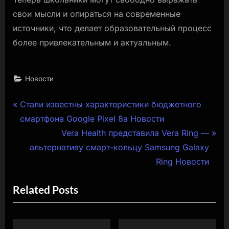
свои мысли и опираться на современные
источники, что делает образовательный процесс
более привлекательным и актуальным.
Новости
Навигация
P
Стали известны характеристики бюджетного
r
смартфона Google Pixel 8a Новости
по
e
N
Vera Health представила Vera Ring —
записям
v
e
альтернативу смарт-кольцу Samsung Galaxy
i
x
Ring Новости
o
t
Related Posts
u
P
s
o
P
s