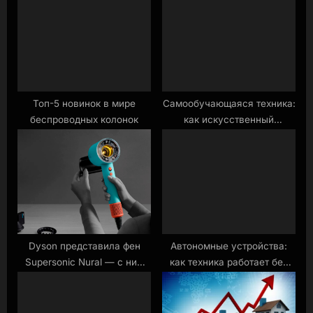
o
t
s
:
t
:
Топ-5 новинок в мире
Самообучающаяся техника:
беспроводных колонок
как искусственный
интеллект адаптируется под
привычки пользователей
Dyson представила фен
Автономные устройства:
Supersonic Nural — с ним
как техника работает без
невозможно перегреть
вмешательства человека
кожу и волосы Новости