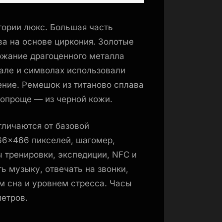
гории люкс. Большая часть
ва на основе циркония. Золотые
жание драгоценного металла
кале и символах использовали
ние. Ремешок из титаново сплава
попроще — из черной кожи.
тличаются от базовой
6×466 пикселей, шагомер,
 тренировки, экспедиции, NFC и
ь музыку, отвечать на звонки,
м сна и уровнем стресса. Часы
етров.