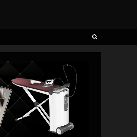
Toggle
search
form