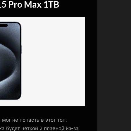
15 Pro Max 1TB
мог не попасть в этот топ.
а будет четкой и плавной из-за