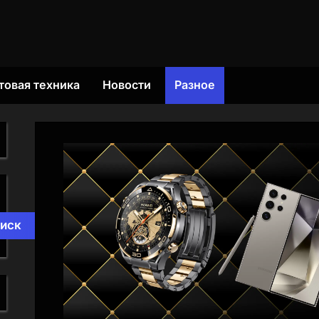
товая техника
Новости
Разное
иск