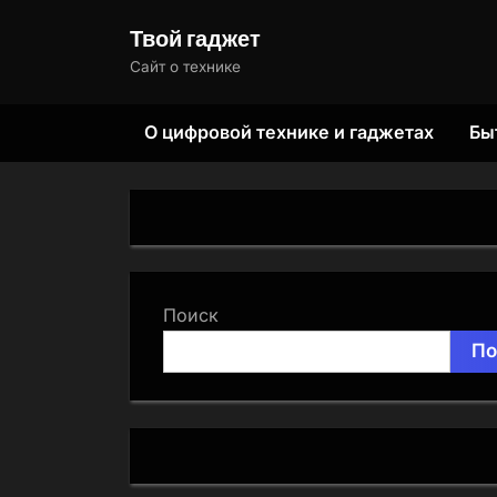
Skip
Твой гаджет
to
Сайт о технике
content
О цифровой технике и гаджетах
Бы
Поиск
По