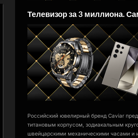
Телевизор за 3 миллиона. С
By
Posted
naslili
01.04.2024
on
Российский ювелирный бренд Caviar пред
титановым корпусом, зодиакальным круго
швейцарскими механическими часами и и