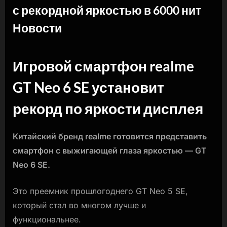
с рекордной яркостью в 6000 нит
Новости
By
Posted
naslili
01.04.2024
on
Игровой смартфон realme
GT Neo 6 SE установит
рекорд по яркости дисплея
Китайский бренд realme готовится представить
смартфон с выжигающей глаза яркостью — GT
Neo 6 SE.
Это преемник прошлогоднего GT Neo 5 SE,
который стал во многом лучше и
функциональнее.