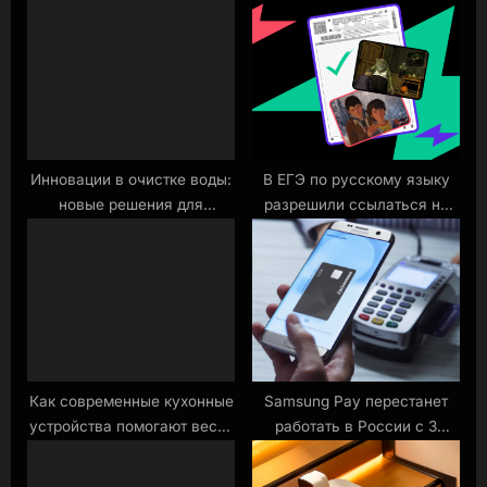
s
P
t
o
:
s
t
:
Инновации в очистке воды:
В ЕГЭ по русскому языку
новые решения для
разрешили ссылаться на
кухонных фильтров
игры, анимэ и комиксы.
Подготовили 5 аргументов
за вас Новости
Как современные кухонные
Samsung Pay перестанет
устройства помогают вести
работать в России с 3
здоровый образ жизни?
апреля Новости