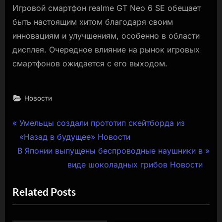
Игровой смартфон realme GT Neo 6 SE обещает
быть настоящим хитом благодаря своим
инновациям и улучшениям, особенно в области
дисплея. Очередное влияние на рынок игровых
смартфонов ожидается с его выходом.
Новости
Навигация
P
Умельцы создали прототип скейтборда из
r
«Назад в будущее» Новости
по
N
e
В Японии выпущены беспроводные наушники в
записям
e
v
виде шоколадных грибов Новости
x
i
Related Posts
t
o
P
u
o
s