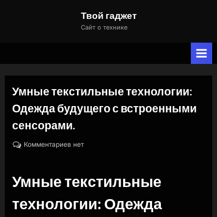
Skip
Твой гаджет
to
Сайт о технике
content
Умные текстильные технологии:
Одежда будущего с встроенными
сенсорами.
By
Posted
к
naslili
11.09.2024
Комментариев
нет
on
записи
Умные
Умные текстильные
текстильные
технологии:
технологии: Одежда
Одежда
будущего