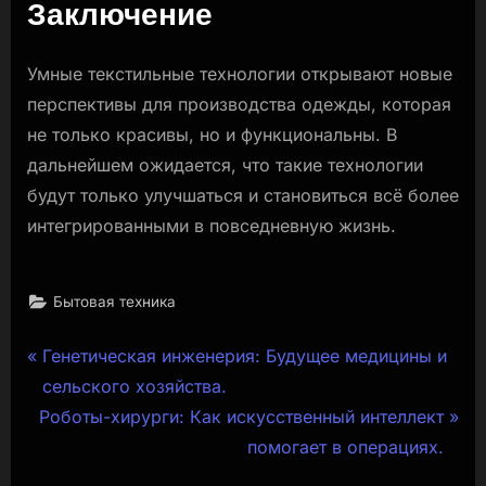
Заключение
Умные текстильные технологии открывают новые
перспективы для производства одежды, которая
не только красивы, но и функциональны. В
дальнейшем ожидается, что такие технологии
будут только улучшаться и становиться всё более
интегрированными в повседневную жизнь.
Бытовая техника
Навигация
P
Генетическая инженерия: Будущее медицины и
r
сельского хозяйства.
по
N
e
Роботы-хирурги: Как искусственный интеллект
записям
e
v
помогает в операциях.
x
i