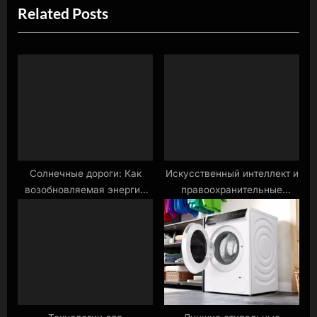
Related Posts
t
o
P
u
o
s
s
P
t
o
:
s
t
:
Солнечные дороги: Как
Искусственный интеллект и
возобновляемая энергия
правоохранительные
меняет инфраструктуру.
органы: За и против.