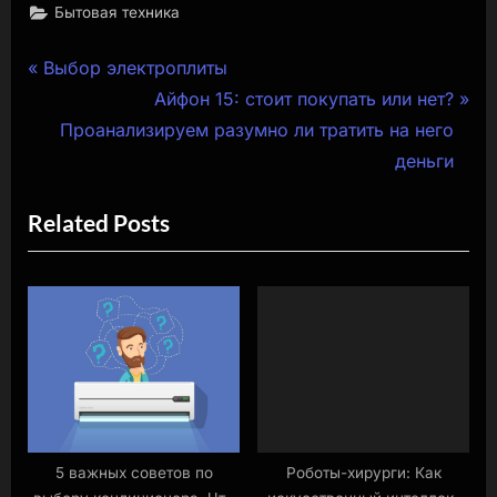
Бытовая техника
Навигация
P
Выбор электроплиты
r
N
Айфон 15: стоит покупать или нет?
по
e
e
Проанализируем разумно ли тратить на него
записям
v
x
деньги
i
t
Related Posts
o
P
u
o
s
s
P
t
o
:
s
t
:
5 важных советов по
Роботы-хирурги: Как