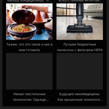
выбору кондиционера. Что
искусственный интеллект
могут, а что не могут
помогает в операциях.
кондиционеры
Тажин: что это такое и как в
Лучшие бюджетные
нем готовить
пылесосы с фильтром HEPA
Умные текстильные
Будущее наномедицины:
технологии: Одежда
Как крошечные технологии
будущего с встроенными
лечат большие болезни.