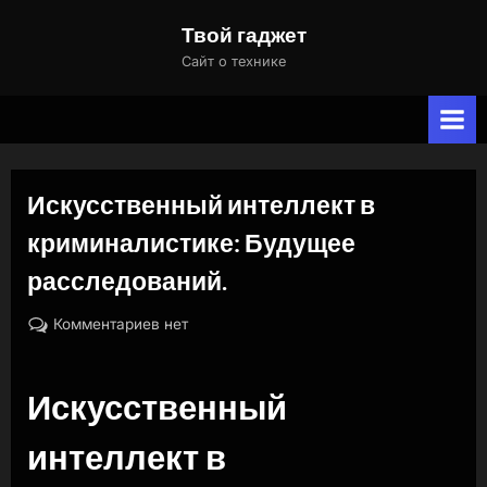
Skip
Твой гаджет
to
Сайт о технике
content
Искусственный интеллект в
криминалистике: Будущее
расследований.
By
Posted
к
naslili
11.09.2024
Комментариев
нет
on
записи
Искусственный
Искусственный
интеллект
в
интеллект в
криминалистике:
Будущее