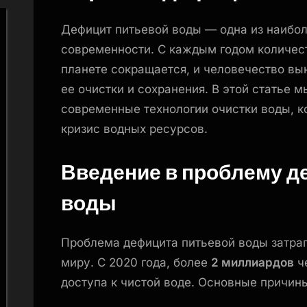
в
борьбе
Дефицит питьевой воды — одна из наибо
с
современности. С каждым годом количест
дефицитом
планете сокращается, и человечество в
питьевой
воды.
ее очистки и сохранения. В этой статье 
современные технологии очистки воды, 
кризис водных ресурсов.
Введение в проблему д
воды
Проблема дефицита питьевой воды затра
миру. С 2020 года, более
2 миллиардов
че
доступа к чистой воде. Основные причин