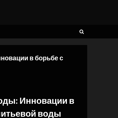
Toggle
search
form
нновации в борьбе с
оды: Инновации в
питьевой воды