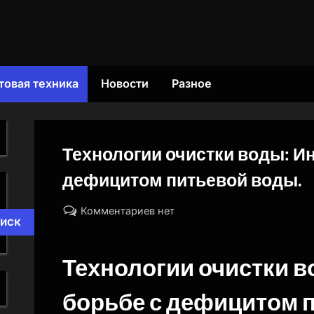
товая техника
Новости
Разное
Технологии очистки воды: И
дефицитом питьевой воды.
By
Posted
к
naslili
11.09.2024
Комментариев
нет
иск
on
записи
Технологии
Технологии очистки в
очистки
воды:
борьбе с дефицитом 
Инновации