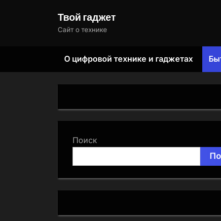
Skip
Твой гаджет
to
Сайт о технике
content
О цифровой технике и гаджетах
Бы
Поиск
По