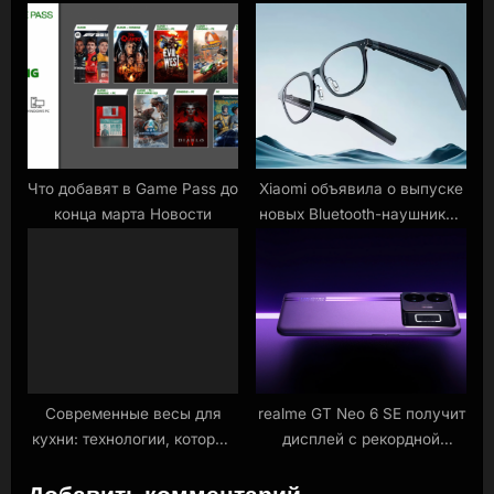
клавиатуры, геймпады
для готовки 2024
Что добавят в Game Pass до
Xiaomi объявила о выпуске
конца марта Новости
новых Bluetooth-наушников
в форме очков Новости
Современные весы для
realme GT Neo 6 SE получит
кухни: технологии, которые
дисплей с рекордной
помогают контролировать
яркостью в 6000 нит
Добавить комментарий
питание
Новости