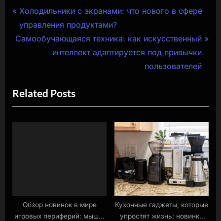
Навигация
P
Холодильники с экранами: что нового в сфере
r
управления продуктами?
по
N
e
Самообучающаяся техника: как искусственный
записям
e
v
интеллект адаптируется под привычки
x
i
пользователей
t
o
Related Posts
P
u
o
s
s
P
t
o
:
s
t
:
Обзор новинок в мире
Кухонные гаджеты, которые
игровых периферий: мыши,
упростят жизнь: новинки