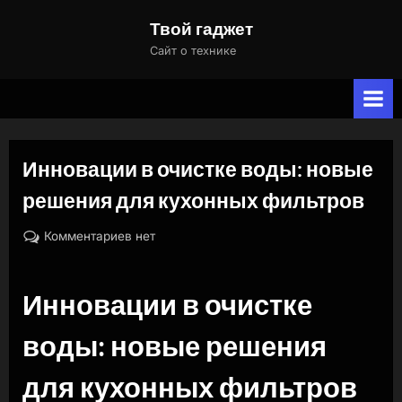
Skip
Твой гаджет
to
Сайт о технике
content
Инновации в очистке воды: новые
решения для кухонных фильтров
By
Posted
к
naslili
23.09.2024
Комментариев
нет
on
записи
Инновации
Инновации в очистке
в
очистке
воды: новые решения
воды:
новые
для кухонных фильтров
решения
для