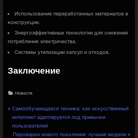
Использование переработанных материалов в
конструкции.
Энергоэффективные технологии для снижения
потребления электричества.
Системы утилизации капсул и отходов.
Заключение
Новости
Навигация
P
Самообучающаяся техника: как искусственный
r
интеллект адаптируется под привычки
по
e
пользователей
записям
v
N
Пароварки нового поколения: лучшие модели