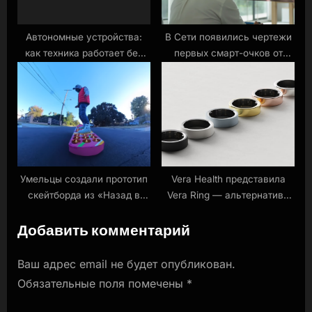
Автономные устройства:
В Сети появились чертежи
как техника работает без
первых смарт-очков от
вмешательства человека
Samsung Новости
Умельцы создали прототип
Vera Health представила
скейтборда из «Назад в
Vera Ring — альтернативу
будущее» Новости
смарт-кольцу Samsung
Добавить комментарий
Galaxy Ring Новости
Ваш адрес email не будет опубликован.
Обязательные поля помечены
*