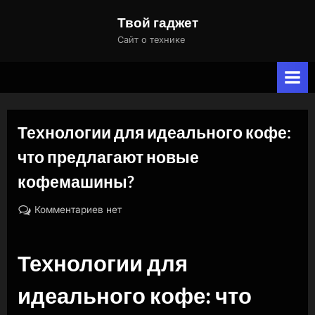
Skip
Твой гаджет
to
Сайт о технике
content
Технологии для идеального кофе:
что предлагают новые
кофемашины?
By
Posted
к
naslili
23.09.2024
Комментариев
нет
on
записи
Технологии
Технологии для
для
идеального
идеального кофе: что
кофе:
что