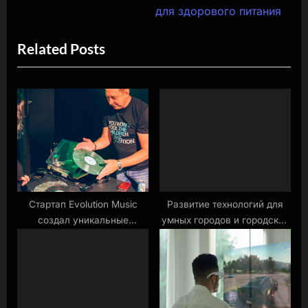
i
e
для здорового питания
o
x
Related Posts
u
t
s
P
P
o
o
s
s
t
t
:
:
Стартап Evolution Music
Развитие технологий для
создал уникальные
умных городов и городской
музыкальные пластинки из
инфраструктуры
тростника