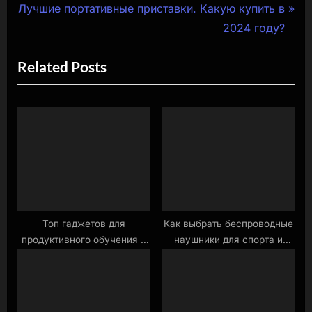
N
r
Лучшие портативные приставки. Какую купить в
по
e
e
2024 году?
записям
x
v
Related Posts
t
i
P
o
o
u
s
s
t
P
:
o
s
t
:
Топ гаджетов для
Как выбрать беспроводные
продуктивного обучения в
наушники для спорта и
школе и университете
активного отдыха