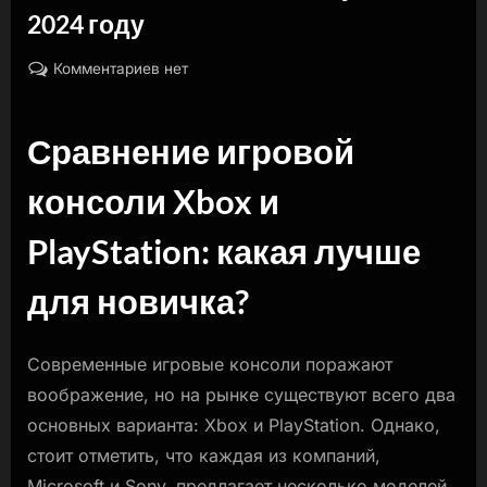
2024 году
By
Posted
к
naslili
02.04.2024
Комментариев
нет
on
записи
PlayStation
Сравнение игровой
или
Xbox:
консоли Xbox и
что
лучше
PlayStation: какая лучше
в
2024
для новичка?
году
Современные игровые консоли поражают
воображение, но на рынке существуют всего два
основных варианта: Xbox и PlayStation. Однако,
стоит отметить, что каждая из компаний,
Microsoft и Sony, предлагает несколько моделей,