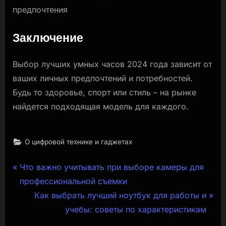
предпочтения
Заключение
Выбор лучших умных часов 2024 года зависит от
ваших личных предпочтений и потребностей.
Будь то здоровье, спорт или стиль – на рынке
найдется подходящая модель для каждого.
О цифровой технике и гаджетах
Навигация
P
Что важно учитывать при выборе камеры для
r
профессиональной съемки
по
e
N
Как выбрать лучший ноутбук для работы и
записям
v
e
учебы: советы по характеристикам
i
x