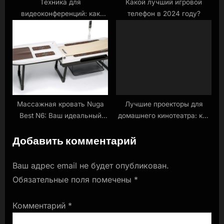
Техника для
Какой лучший игровой
видеоконференций: как
телефон в 2024 году?
выбрать оптимальные веб-
камеры и микрофоны
Массажная кровать Nuga
Лучшие проекторы для
Best N6: Ваш идеальный
домашнего кинотеатра: как
помощник для здоровья и
выбрать идеальную модель
Добавить комментарий
комфорта
Ваш адрес email не будет опубликован.
Обязательные поля помечены
*
Комментарий
*