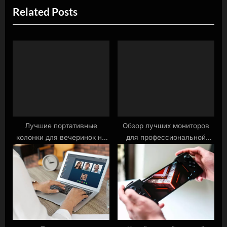
Related Posts
o
t
u
P
s
o
P
s
o
t
s
:
t
:
Лучшие портативные
Обзор лучших мониторов
колонки для вечеринок на
для профессиональной
свежем воздухе
работы с графикой